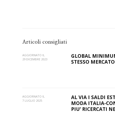
Articoli consigliati
GLOBAL MINIMUM
AGGIORNATO IL
29 DICEMBRE 2023
STESSO MERCATO
AL VIA I SALDI ES
AGGIORNATO IL
7 LUGLIO 2025
MODA ITALIA-CO
PIU’ RICERCATI N