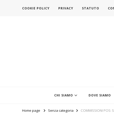
COOKIE POLICY
PRIVACY
STATUTO
CO
https://www.federazionemodait
l'associazione che veste l'Italia
CHI SIAMO
DOVE SIAMO
Home page
Senza categoria
COMMISSIONI POS: S