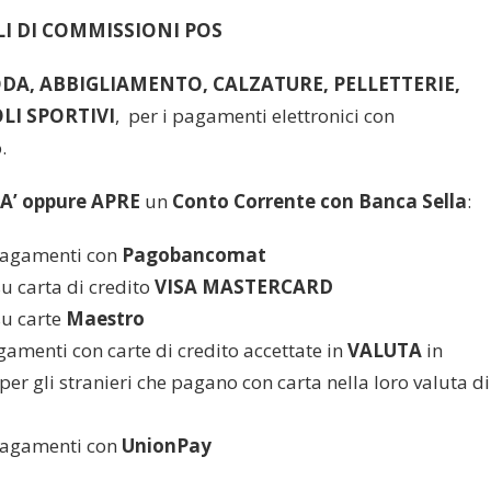
I DI COMMISSIONI POS
ODA, ABBIGLIAMENTO, CALZATURE, PELLETTERIE,
OLI SPORTIVI
, per i pagamenti elettronici con
.
IA’ oppure APRE
un
Conto Corrente con Banca Sella
:
pagamenti con
Pagobancomat
u carta di credito
VISA MASTERCARD
su carte
Maestro
amenti con carte di credito accettate in
VALUTA
in
(per gli stranieri che pagano con carta nella loro valuta di
pagamenti con
UnionPay