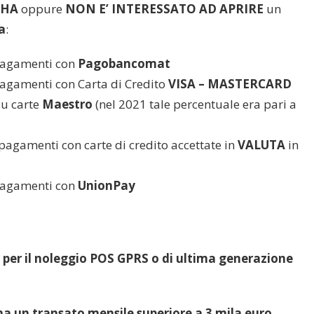
 HA
oppure
NON E’ INTERESSATO AD APRIRE
un
a
:
pagamenti con
Pagobancomat
agamenti con Carta di Credito
VISA – MASTERCARD
su carte
Maestro
(nel 2021 tale percentuale era pari a
pagamenti con carte di credito accettate in
VALUTA
in
pagamenti con
UnionPay
 per il noleggio POS GPRS o di ultima generazione
 ha un transato mensile superiore a 3 mila euro