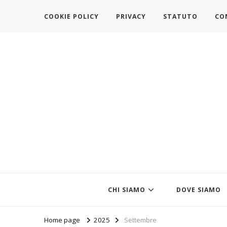
COOKIE POLICY
PRIVACY
STATUTO
CO
https://www.federazionemodait
l'associazione che veste l'Italia
CHI SIAMO
DOVE SIAMO
Home page
2025
Settembre