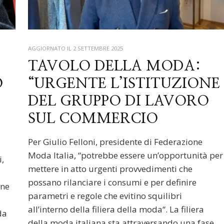
AGGIORNATO IL
2 SETTEMBRE 2025
TAVOLO DELLA MODA:
O
“URGENTE L’ISTITUZIONE
DEL GRUPPO DI LAVORO
SUL COMMERCIO
Per Giulio Felloni, presidente di Federazione
Moda Italia, “potrebbe essere un’opportunità per
i,
mettere in atto urgenti provvedimenti che
n
possano rilanciare i consumi e per definire
ine
parametri e regole che evitino squilibri
all’interno della filiera della moda“. La filiera
da
della moda italiana sta attraversando una fase