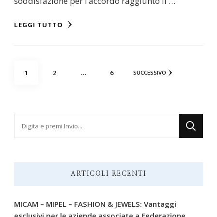
soddisfazione per l’accordo raggiunto il …
LEGGI TUTTO
Paginazione
PAGINA
PAGINA
PAGINA
1
2
…
6
SUCCESSIVO
degli
articoli
Cerchi
qualcosa?
ARTICOLI RECENTI
MICAM – MIPEL – FASHION & JEWELS: Vantaggi
esclusivi per le aziende associate a Federazione