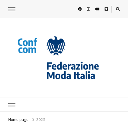
https://www.federazionemodaitalia.
l'associazione che veste l'Italia
Home page
2025