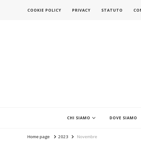
COOKIE POLICY
PRIVACY
STATUTO
CO
https://www.federazionemodait
l'associazione che veste l'Italia
CHI SIAMO
DOVE SIAMO
Home page
2023
Novembre