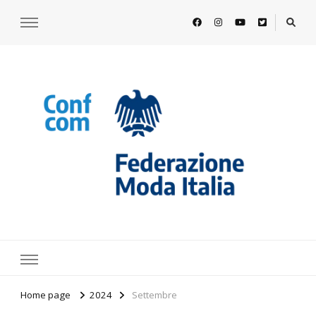
https://www.federazionemodaitalia.
l'associazione che veste l'Italia
Home page
2024
Settembre