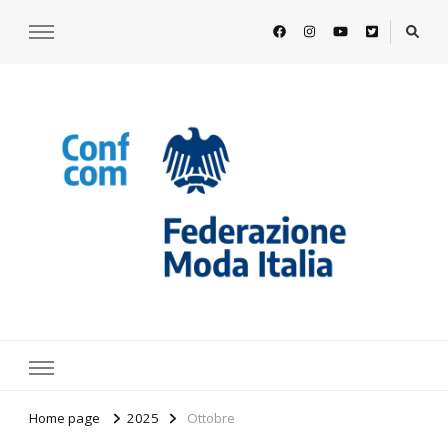
https://www.federazionemodaitalia.
l'associazione che veste l'Italia
Home page
2025
Ottobre