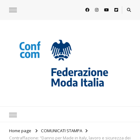
https://www.federazionemodaitalia.
l'associazione che veste l'Italia
Home page
COMUNICATI STAMPA
Contraffazione: “Danno per Made in Italy, lavoro e sicurezza dei