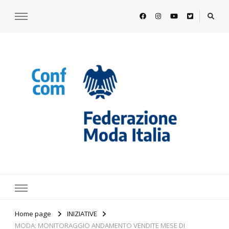
https://www.federazionemodaitalia.
l'associazione che veste l'Italia
Home page
INIZIATIVE
MODA: MONITORAGGIO ANDAMENTO VENDITE MESE DI