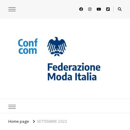
https://www.federazionemodaitalia.
l'associazione che veste l'Italia
Home page
SETTEMBRE 2022