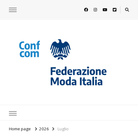
https://www.federazionemodaitalia.
l'associazione che veste l'Italia
Home page
2026
Luglio