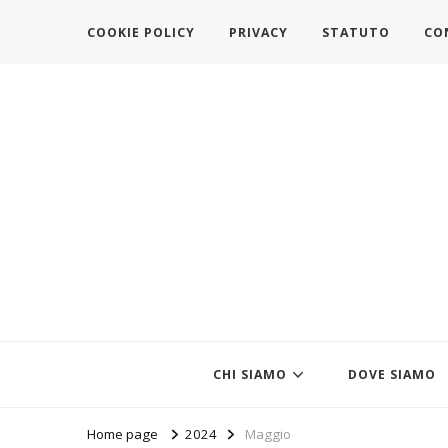
COOKIE POLICY
PRIVACY
STATUTO
CO
https://www.federazionemodait
l'associazione che veste l'Italia
CHI SIAMO
DOVE SIAMO
Home page
2024
Maggio