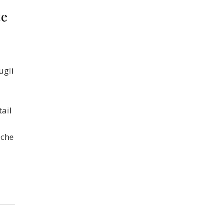
te
ugli
tail
e
 che