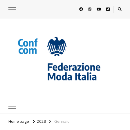
https://www.federazionemodaitalia.
l'associazione che veste l'Italia
Home page
2023
Gennaio