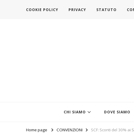
COOKIE POLICY
PRIVACY
STATUTO
CO
https://www.federazionemodait
l'associazione che veste l'Italia
CHI SIAMO
DOVE SIAMO
Home page
CONVENZIONI
SCF: Sconti del 30% ai