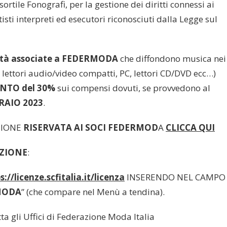
sortile Fonografi, per la gestione dei diritti connessi ai
tisti interpreti ed esecutori riconosciuti dalla Legge sul
ità associate a
FEDERMODA
che diffondono musica nei
v, lettori audio/video compatti, PC, lettori CD/DVD ecc…)
NTO del 30%
sui compensi dovuti, se provvedono al
RAIO 2023
.
ZIONE
RISERVATA AI SOCI FEDERMOD
A
CLICCA QUI
ZIONE
:
://licenze.scfitalia.it/licenza
INSERENDO NEL CAMPO
MODA
” (che compare nel Menù a tendina).
a gli Uffici di Federazione Moda Italia