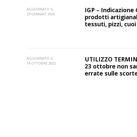
IGP – Indicazione 
AGGIORNATO IL
23 GENNAIO 2026
prodotti artigiana
tessuti, pizzi, cuoi
UTILIZZO TERMINI
AGGIORNATO IL
14 OTTOBRE 2022
23 ottobre non sar
errate sulle scort