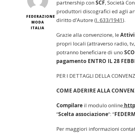
partnership con
SCF
, Società Con
produttori discografici ed agli ar
FEDERAZIONE
diritto d’Autore (
l. 633/1941
).
MODA
ITALIA
Grazie alla convenzione, le
Attiv
propri locali (attraverso radio, t
potranno beneficiare di uno
SCO
pagamento ENTRO IL 28 FEBB
PER I DETTAGLI DELLA CONVEN
COME ADERIRE ALLA CONVEN
Compilare
il modulo online
https
“
Scelta associazione
“: “
FEDER
Per maggiori informazioni contatt