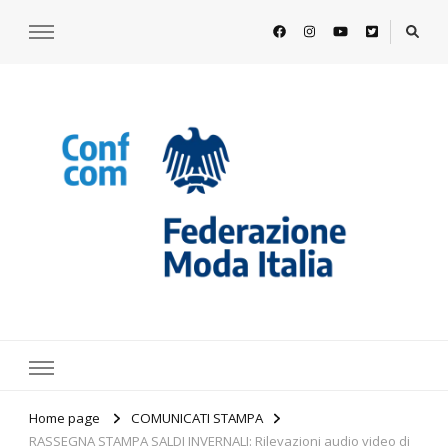
https://www.federazionemodaitalia.
l'associazione che veste l'Italia
Home page
COMUNICATI STAMPA
RASSEGNA STAMPA SALDI INVERNALI: Rilevazioni audio video di