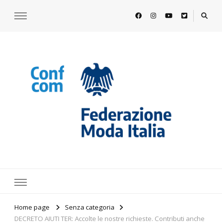
https://www.federazionemodaitalia.
l'associazione che veste l'Italia
Home page
Senza categoria
DECRETO AIUTI TER: Accolte le nostre richieste. Contributi anche