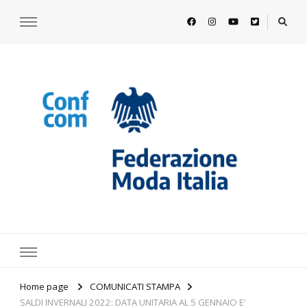
https://www.federazionemodaitalia.
l'associazione che veste l'Italia
Home page
COMUNICATI STAMPA
SALDI INVERNALI 2022: DATA UNITARIA AL 5 GENNAIO E’