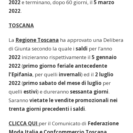
2022
e terminano, dopo 60 giorni, il
5 marzo
2022
.
TOSCANA
La
Regione Toscana
ha approvato una Delibera
di Giunta secondo la quale i
saldi
per l’anno
2022
inizieranno rispettivamente il
5 gennaio
2022
(
primo giorno feriale antecedente
l’Epifania
, per quelli
invernali
) ed il
2 luglio
2022
(
primo sabato del mese di luglio
per
quelli
estivi
) e dureranno
sessanta giorni
.
Saranno
vietate le vendite promozionali nei
trenta giorni precedenti i saldi
.
CLICCA QUI
per il Comunicato di
Federazione
Moda Italia e Confcommercio Toscana