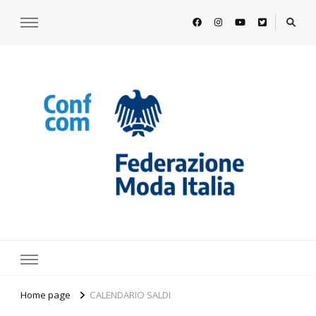
https://www.federazionemodaitalia.
l'associazione che veste l'Italia
Home page
CALENDARIO SALDI