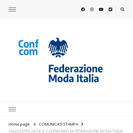
https://www.federazionemodaitalia.
l'associazione che veste l'Italia
Home page
COMUNICATI STAMPA
SALDI ESTIVI 2024: IL CALENDARIO DI FEDERAZIONE MODA ITALIA