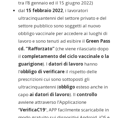
tra l’8 gennaio ed il 15 giugno 2022)
dal
15 febbraio 2022
, i lavoratori
ultracinquantenni del settore privato e del
settore pubblico sono soggetti al nuovo
obbligo vaccinale per accedere ai luoghi di
lavoro e sono tenuti ad esibire il
Green Pass
cd. “Rafforzato”
(che viene rilasciato dopo
il
completamento del ciclo vaccinale o la
guarigione
). I
datori di lavoro
hanno
l’
obbligo di verificare
il rispetto delle
prescrizioni cui sono sottoposti gli
ultracinquantenni (
obbligo
esteso anche in
capo
ai datori di lavoro
). Il
controllo
avviene attraverso l’Applicazione
“
VerificaC19
“, APP facilmente scaricabile in
modo gratuito sui dispositivi Android, iOS e