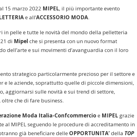
 al 15 marzo 2022
MIPEL
, il più importante evento
LETTERIA
e all’
ACCESSORIO MODA
.
 in pelle e tutte le novità del mondo della pelletteria
121 di
Mipel
che si presenta con un nuovo format
do dell’arte e sui movimenti d’avanguardia con il loro
o strategico particolarmente prezioso per il settore e
uyer e le aziende, soprattutto quelle di piccole dimensioni,
o, aggiornarsi sulle novità e sui trend di settore,
 oltre che di fare business.
erazione Moda Italia-Confcommercio
e
MIPEL
grazie
rate al MIPEL seguendo le procedure di accreditamento in
otranno già beneficiare delle
OPPORTUNITA’
della
TOP