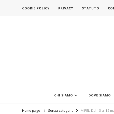
COOKIE POLICY
PRIVACY
STATUTO
CO
https://www.federazionemodait
l'associazione che veste l'Italia
CHI SIAMO
DOVE SIAMO
Home page
Senza categoria
MIPEL: Dal 13 al 15 