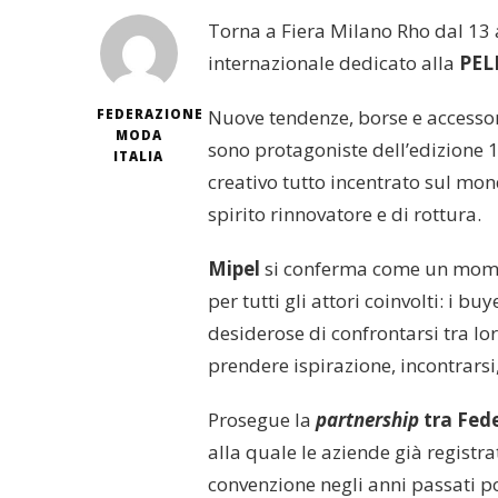
Torna a Fiera Milano Rho dal 13
internazionale dedicato alla
PEL
Nuove tendenze, borse e accessori
FEDERAZIONE
MODA
sono protagoniste dell’edizione 
ITALIA
creativo tutto incentrato sul mon
spirito rinnovatore e di rottura.
Mipel
si conferma come un moment
per tutti gli attori coinvolti: i b
desiderose di confrontarsi tra lor
prendere ispirazione, incontrarsi,
Prosegue la
partnership
tra Fed
alla quale le aziende già regist
convenzione negli anni passati p