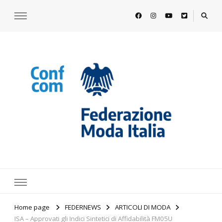
https://www.federazionemodaitalia.
l'associazione che veste l'Italia
Home page
FEDERNEWS
ARTICOLI DI MODA
ISA – Approvati gli Indici Sintetici di Affidabilità FM05U