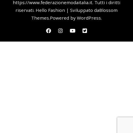
https://www.federazionemodaitalia.it
. Tutti i diritti
riservati.
Hello Fashion | Sviluppato da
Blossom
Themes
.Powered by
WordPress
.