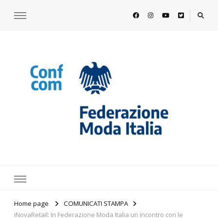
https://www.federazionemodaitalia.
l'associazione che veste l'Italia
Home page
COMUNICATI STAMPA
iNovaRetail: In Federazione Moda Italia un incontro con le