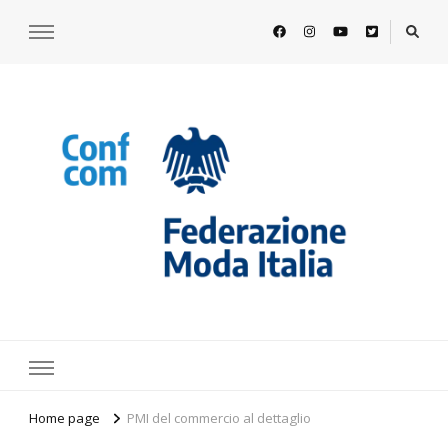
https://www.federazionemodaitalia.
l'associazione che veste l'Italia
Home page
PMI del commercio al dettaglio