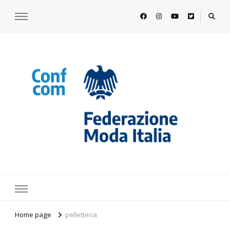
https://www.federazionemodaitalia.
l'associazione che veste l'Italia
Home page
pelletteria