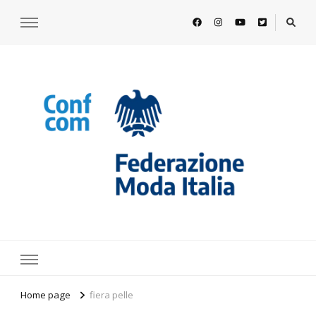
https://www.federazionemodaitalia.
l'associazione che veste l'Italia
Home page
fiera pelle