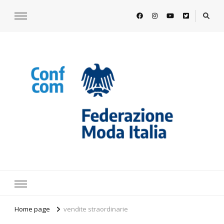
https://www.federazionemodaitalia.
l'associazione che veste l'Italia
Home page
vendite straordinarie