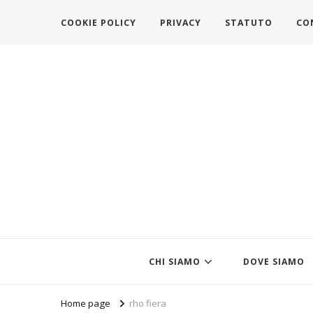
COOKIE POLICY
PRIVACY
STATUTO
CO
https://www.federazionemodait
l'associazione che veste l'Italia
CHI SIAMO
DOVE SIAMO
Home page
rho fiera