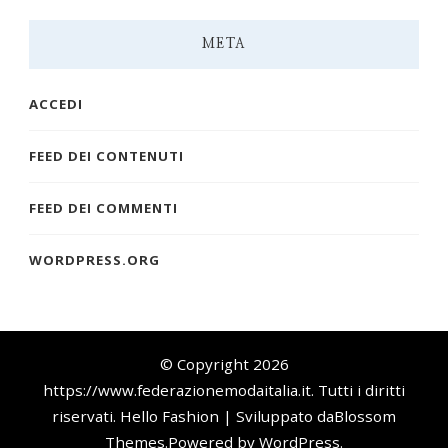
META
ACCEDI
FEED DEI CONTENUTI
FEED DEI COMMENTI
WORDPRESS.ORG
© Copyright 2026
https://www.federazionemodaitalia.it
. Tutti i diritti
riservati.
Hello Fashion | Sviluppato da
Blossom
Themes
.Powered by
WordPress
.