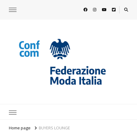
https://www.federazionemodaitalia.
l'associazione che veste l'Italia
Home page
BUYERS LOUNGE