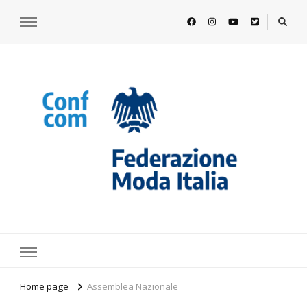
https://www.federazionemodaitalia.
l'associazione che veste l'Italia
Home page
Assemblea Nazionale