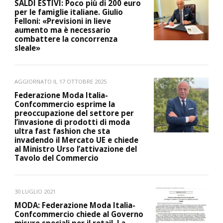
SALDI ESTIVI: Poco più di 200 euro
per le famiglie italiane. Giulio
Felloni: «Previsioni in lieve
aumento ma è necessario
combattere la concorrenza
sleale»
AGGIORNATO IL
17 OTTOBRE 2025
Federazione Moda Italia-
Confcommercio esprime la
preoccupazione del settore per
l’invasione di prodotti di moda
ultra fast fashion che sta
invadendo il Mercato UE e chiede
al Ministro Urso l’attivazione del
Tavolo del Commercio
30 LUGLIO 2021
MODA: Federazione Moda Italia-
Confcommercio chiede al Governo
misure speciali per il retail. La