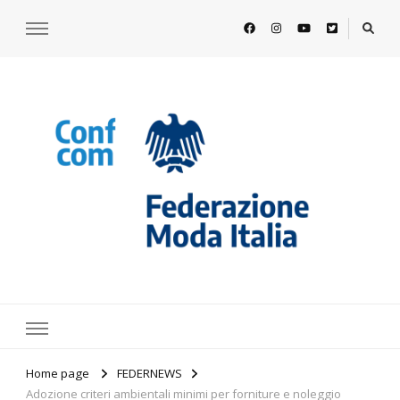
https://www.federazionemodaitalia.
l'associazione che veste l'Italia
Home page
FEDERNEWS
Adozione criteri ambientali minimi per forniture e noleggio