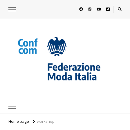
https://www.federazionemodaitalia.
l'associazione che veste l'Italia
Home page
workshop