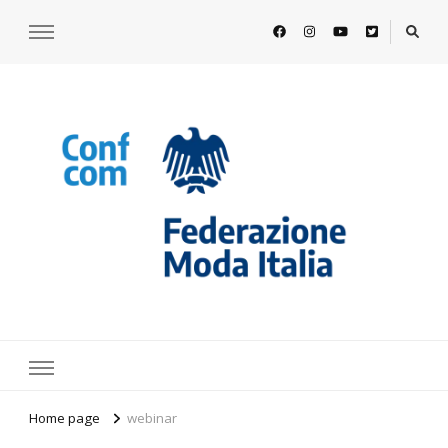
https://www.federazionemodaitalia.
l'associazione che veste l'Italia
Home page
webinar