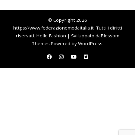
© Copyright 2026
https://www.federazionemodaitalia.it
. Tutti i diritti
riservati.
Hello Fashion | Sviluppato da
Blossom
Themes
.Powered by
WordPress
.