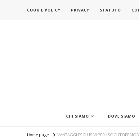
COOKIE POLICY
PRIVACY
STATUTO
CO
https://www.federazionemodait
l'associazione che veste l'Italia
CHI SIAMO
DOVE SIAMO
Home page
VANTAGGI ESCLUSIVI PER I SOCI FEDERMO