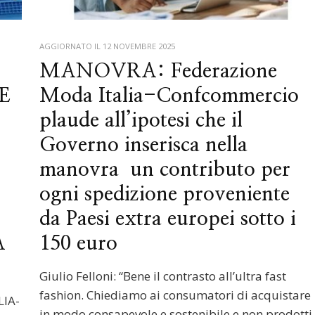
AGGIORNATO IL
12 NOVEMBRE 2025
MANOVRA: Federazione
E
Moda Italia-Confcommercio
plaude all’ipotesi che il
Governo inserisca nella
manovra un contributo per
ogni spedizione proveniente
da Paesi extra europei sotto i
A
150 euro
Giulio Felloni: “Bene il contrasto all’ultra fast
fashion. Chiediamo ai consumatori di acquistare
LIA-
in modo consapevole e sostenibile e non prodotti