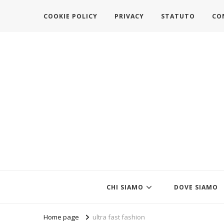
COOKIE POLICY
PRIVACY
STATUTO
CO
https://www.federazionemodait
l'associazione che veste l'Italia
CHI SIAMO
DOVE SIAMO
Home page
ultra fast fashion