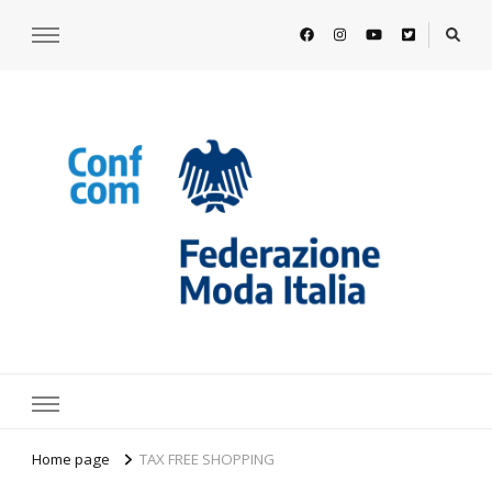
https://www.federazionemodaitalia.
l'associazione che veste l'Italia
Home page
TAX FREE SHOPPING