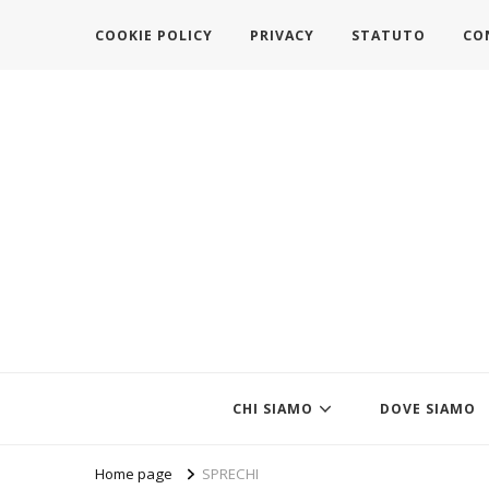
COOKIE POLICY
PRIVACY
STATUTO
CO
https://www.federazionemodait
l'associazione che veste l'Italia
CHI SIAMO
DOVE SIAMO
Home page
SPRECHI