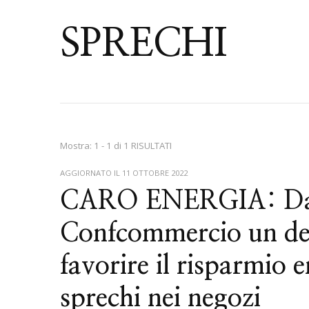
SPRECHI
Mostra: 1 - 1 di 1 RISULTATI
AGGIORNATO IL
11 OTTOBRE 2022
CARO ENERGIA: Da F
Confcommercio un dec
favorire il risparmio e
sprechi nei negozi