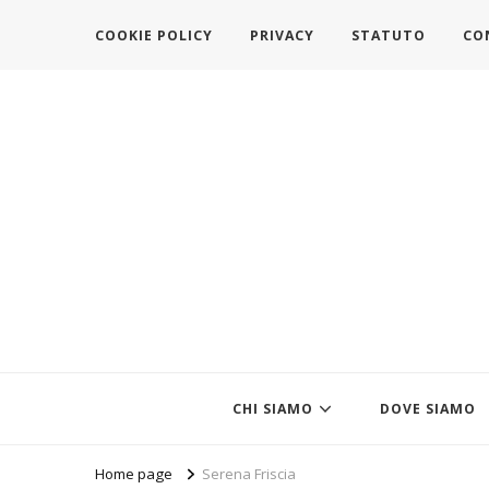
COOKIE POLICY
PRIVACY
STATUTO
CO
https://www.federazionemodait
l'associazione che veste l'Italia
CHI SIAMO
DOVE SIAMO
Home page
Serena Friscia