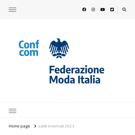
https://www.federazionemodaitalia.
l'associazione che veste l'Italia
Home page
saldi invernali 2023