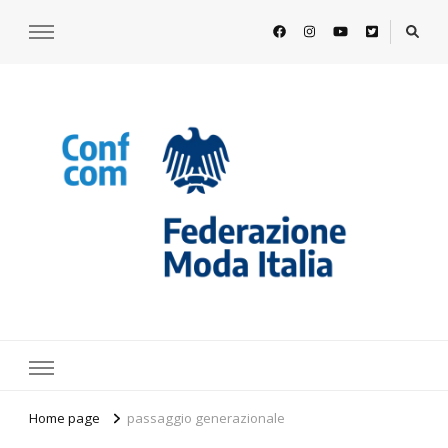
https://www.federazionemodaitalia.
l'associazione che veste l'Italia
Home page
passaggio generazionale