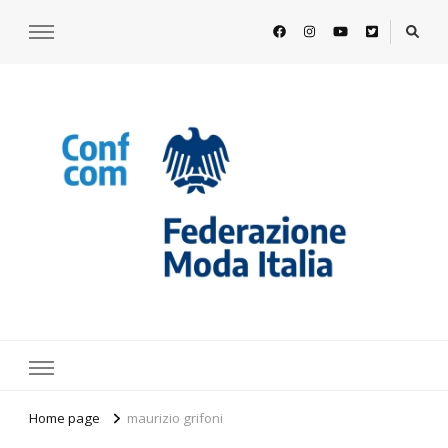
https://www.federazionemodaitalia.
l'associazione che veste l'Italia
Home page
maurizio grifoni