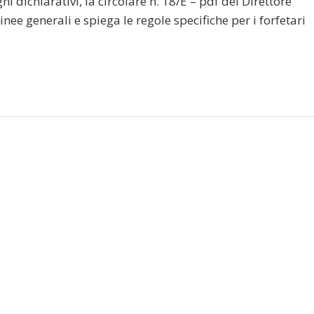
 dichiarativi, la circolare n. 18/E – pdf del Direttore
linee generali e spiega le regole specifiche per i forfetari