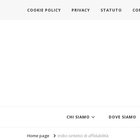
COOKIE POLICY
PRIVACY
STATUTO
CO
https://www.federazionemodait
l'associazione che veste l'Italia
CHI SIAMO
DOVE SIAMO
Home page
indici sintetici di affidabilità