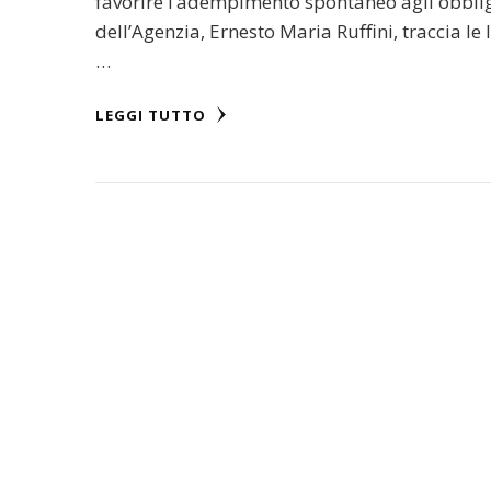
favorire l’adempimento spontaneo agli obblighi
dell’Agenzia, Ernesto Maria Ruffini, traccia le 
…
LEGGI TUTTO