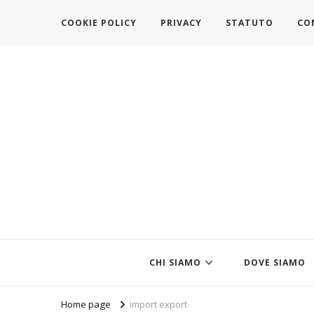
COOKIE POLICY
PRIVACY
STATUTO
CO
https://www.federazionemodait
l'associazione che veste l'Italia
CHI SIAMO
DOVE SIAMO
Home page
import export