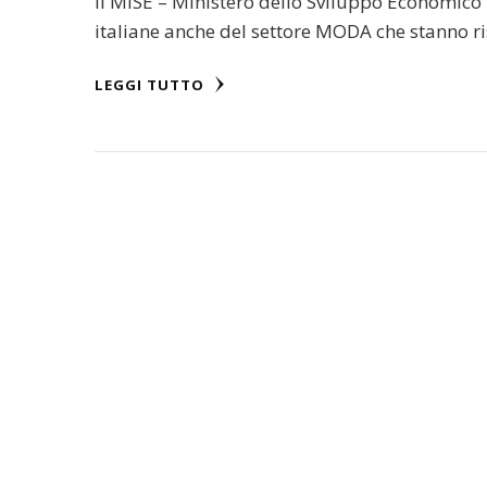
il MISE – Ministero dello Sviluppo Economico 
italiane anche del settore MODA che stanno 
LEGGI TUTTO