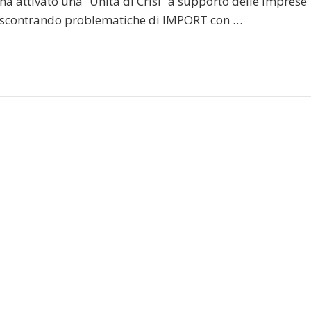
ha attivato una “Unità di Crisi” a supporto delle imprese
riscontrando problematiche di IMPORT con …