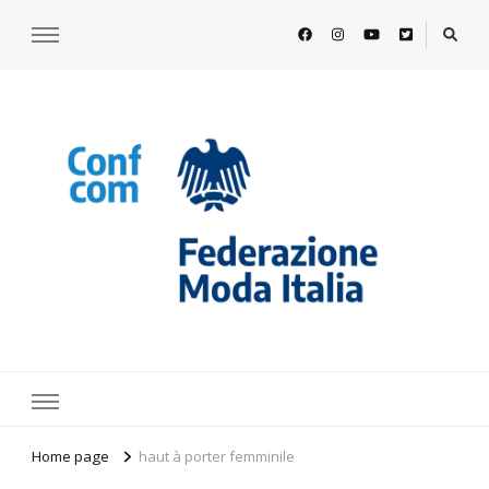
https://www.federazionemodaitalia.
l'associazione che veste l'Italia
Home page
haut à porter femminile