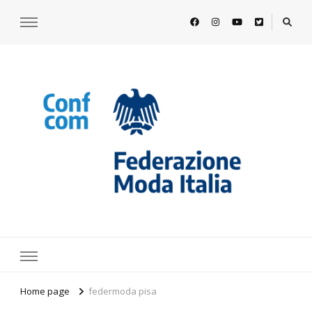
https://www.federazionemodaitalia.
l'associazione che veste l'Italia
Home page
federmoda pisa