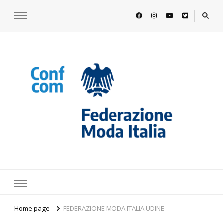
https://www.federazionemodaitalia.
l'associazione che veste l'Italia
Home page
FEDERAZIONE MODA ITALIA UDINE