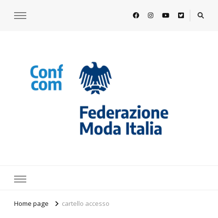
https://www.federazionemodaitalia.
l'associazione che veste l'Italia
Home page
cartello accesso