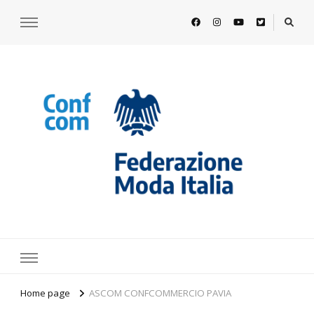
https://www.federazionemodaitalia.
l'associazione che veste l'Italia
Home page
ASCOM CONFCOMMERCIO PAVIA