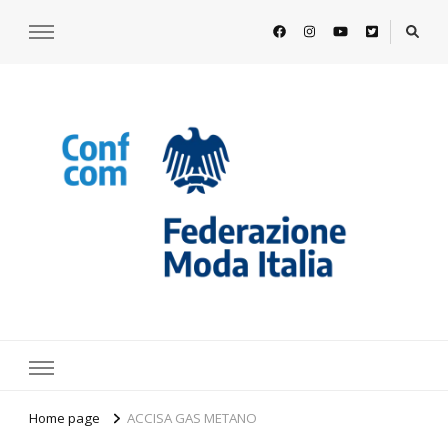
https://www.federazionemodaitalia.
l'associazione che veste l'Italia
Home page
ACCISA GAS METANO