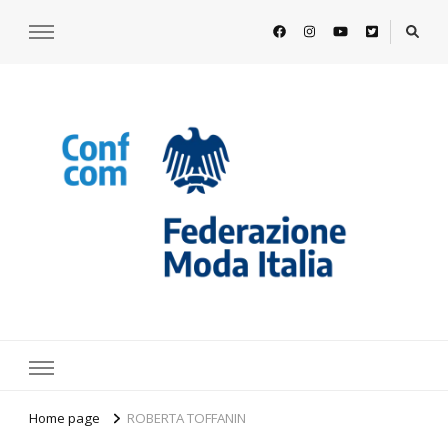
https://www.federazionemodaitalia.
l'associazione che veste l'Italia
Home page
ROBERTA TOFFANIN