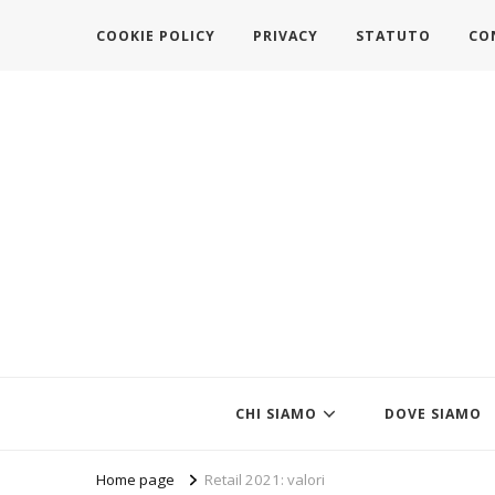
COOKIE POLICY
PRIVACY
STATUTO
CO
https://www.federazionemodait
l'associazione che veste l'Italia
CHI SIAMO
DOVE SIAMO
Home page
Retail 2021: valori